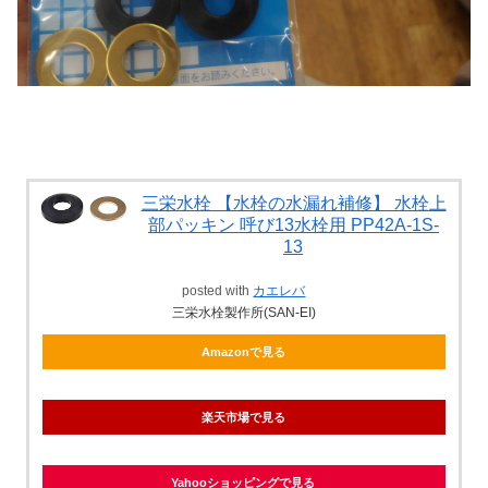
三栄水栓 【水栓の水漏れ補修】 水栓上
部パッキン 呼び13水栓用 PP42A-1S-
13
posted with
カエレバ
三栄水栓製作所(SAN-EI)
Amazonで見る
楽天市場で見る
Yahooショッピングで見る