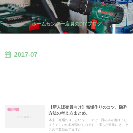
DIYアドバイザーがホームセンターで知った生活の知恵を紹介するブログです
ホームセンター店員のDIYブログ
2017-07
【新人販売員向け】売場作りのコツ、陳列
雑記
方法の考え方まとめ。
本来「売場作り」というテーマで一冊の本が書けてし
まうぐらいの奥が深いものです。 僕も小売業にそこそ
この年数勤めてますが、...