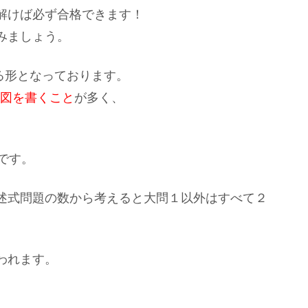
解けば必ず合格できます！
みましょう。
る形となっております。
な図を書くこと
が多く、
です。
述式問題の数から考えると大問１以外はすべて２
われます。