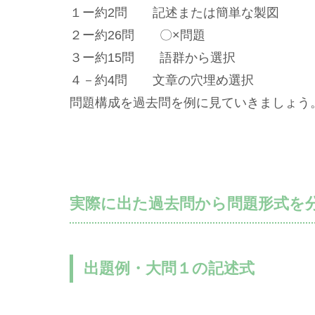
１ー約2問 記述または簡単な製図
２ー約26問 〇×問題
３ー約15問 語群から選択
４－約4問 文章の穴埋め選択
問題構成を過去問を例に見ていきましょう
実際に出た過去問から問題形式を
出題例・大問１の記述式