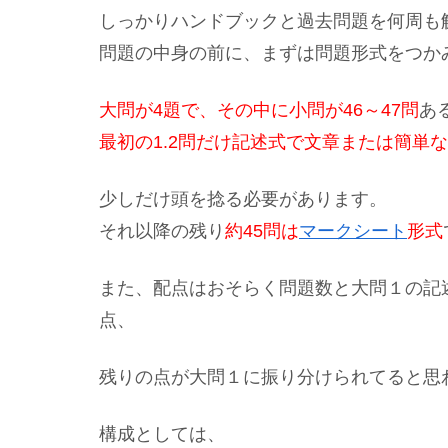
しっかりハンドブックと過去問題を何周も
問題の中身の前に、まずは問題形式をつか
大問が4題で、その中に小問が46～47問
あ
最初の1.2問だけ記述式で文章または簡単
少しだけ頭を捻る必要があります。
それ以降の残り
約45問は
マークシート
形式
また、配点はおそらく問題数と大問１の記
点、
残りの点が大問１に振り分けられてると思
構成としては、