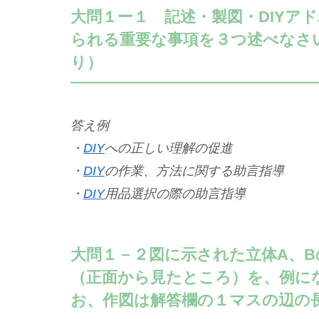
大問１ー１ 記述・製図・DIYア
られる重要な事項を３つ述べなさい
り）
答え例
・
DIY
への正しい理解の促進
・
DIY
の作業、方法に関する助言指導
・
DIY
用品選択の際の助言指導
大問１－２図に示された立体A、
（正面から見たところ）を、例に
お、作図は解答欄の１マスの辺の