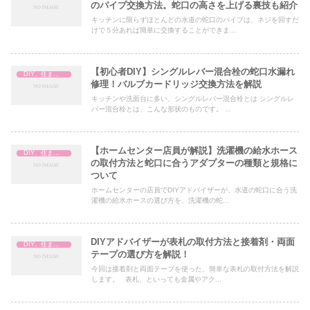
のパイプ交換方法。蛇口の高さを上げる裏技も紹介
キッチンに限らずほとんどの水道の蛇口のパイプは、ネジを回すだ
けで５分あれば簡単に交換することができま...
【初心者DIY】シングルレバー混合栓の蛇口水漏れ
DIY、住まいの補修
修理！バルブカードリッジ交換方法を解説
キッチンや洗面台に多い、シングルレバー混合栓とは シングルレ
バー混合栓とは、こんな形状のものです。 ...
【ホームセンター店員が解説】洗濯機の給水ホース
DIY、住まいの補修
の取付方法と蛇口に合うアダプターの種類と規格に
ついて
ホームセンターの店員でDIYアドバイザーが、水道の蛇口に合う洗
濯機の給水ホースの選び方を、洗濯機の蛇...
DIYアドバイザーが表札の取付方法と接着剤・両面
DIY、住まいの補修
テープの選び方を解説！
今回は接着剤と両面テープを使った、簡単な表札の取付方法を解説
します。 表札、といっても金属やアク...