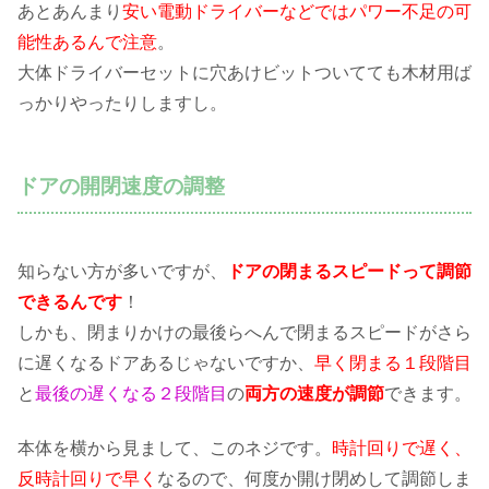
あとあんまり
安い電動ドライバーなどではパワー不足の可
能性あるんで注意
。
大体ドライバーセットに穴あけビットついてても木材用ば
っかりやったりしますし。
ドアの開閉速度の調整
知らない方が多いですが、
ドアの閉まるスピードって調節
できるんです
！
しかも、閉まりかけの最後らへんで閉まるスピードがさら
に遅くなるドアあるじゃないですか、
早く閉まる１段階目
と
最後の遅くなる２段階目
の
両方の速度が調節
できます。
本体を横から見まして、このネジです。
時計回りで遅く、
反時計回りで早く
なるので、何度か開け閉めして調節しま